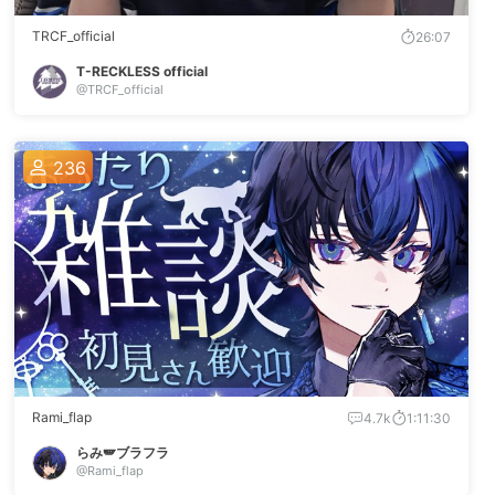
TRCF_official
26:07
T-RECKLESS official
@TRCF_official
236
Rami_flap
4.7k
1:11:30
らみ🪽ブラフラ
@Rami_flap