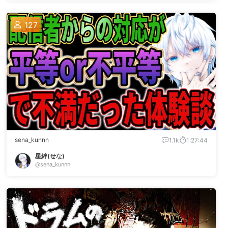
127
sena_kunnn
1.1k
1:27:44
星絆(せな)
@sena_kunnn