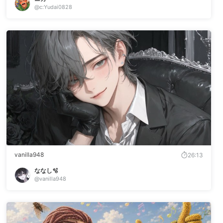
@c:Yudai0828
vanilla948
26:13
ななし🫧
@vanilla948