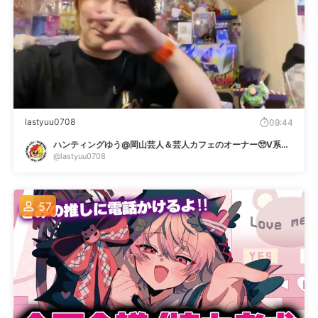
lastyuu0708
09:44
ハンティングゆう@岡山芸人＆芸人カフェのオーナー🥺V系とフィギュア大好き
@lastyuu0708
57