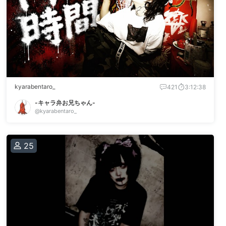
kyarabentaro_
421
3:12:38
-キャラ弁お兄ちゃん-
@kyarabentaro_
25