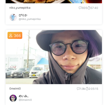
niko_yumepirika
935
57:40
ぴりか
@niko_yumepirika
366
0meimi0
1.9k
2:05:15
めいみ。
@0meimi0