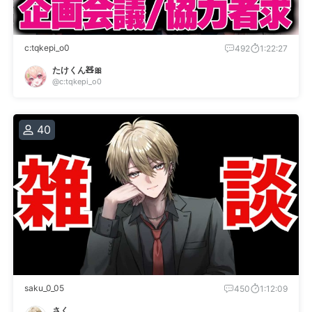
c:tqkepi_o0
492
1:22:27
たけくん🧸🎀
@c:tqkepi_o0
40
saku_0_05
450
1:12:09
さく