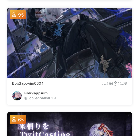
95
BobSappAim0304
464
23:25
BobSappAim
@BobSappAim0304
65