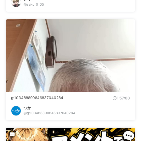
@saku_0_05
g:103488890846837040284
1:57:00
つか
@g:103488890846837040284