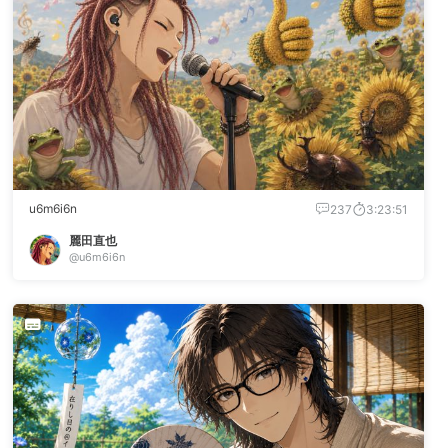
u6m6i6n
237
3:23:51
麗田直也
@u6m6i6n