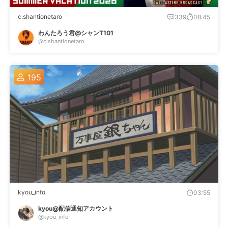
c:shantionetaro
339
08:45
わんたろう君@シャンT101
@c:shantionetaro
195
kyou_info
03:55
kyou@配信通知アカウント
@kyou_info