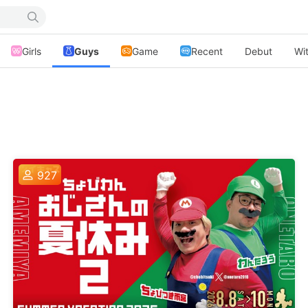
Girls
Guys
Game
Recent
Debut
Wit
927