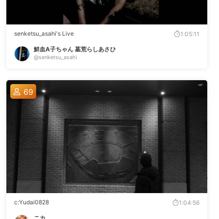
senketsu_asahi's Live
1:05:11
鮮血A子ちゃん 墓荒らしあさひ
@senketsu_asahi
69
c:Yudai0828
1:04:56
ニカ