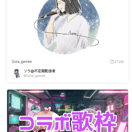
Sora_gamek
27:06
ソラ@不定期配信者
@Sora_gamek