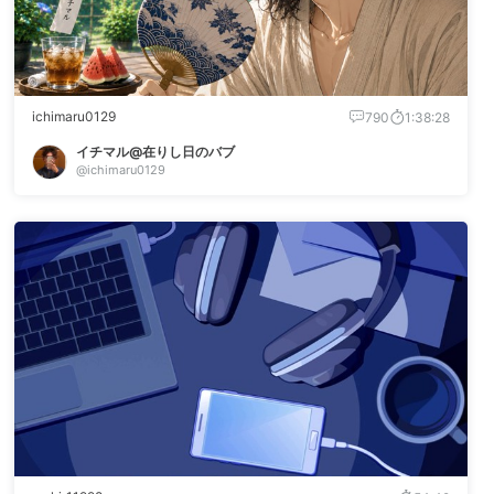
ichimaru0129
790
1:38:28
イチマル@在りし日のバブ
@ichimaru0129