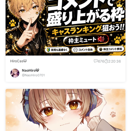
HiroCas🐯
676
2:20:36
NaoHiro🐯
@NaoHiro0701