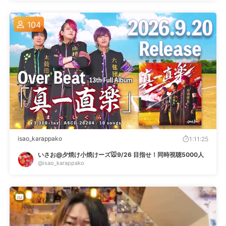
104
isao_karappako
1:11:25
いさお@夕焼け小焼けーズ🐭9/26 目指せ！同時視聴5000人
@isao_karappako