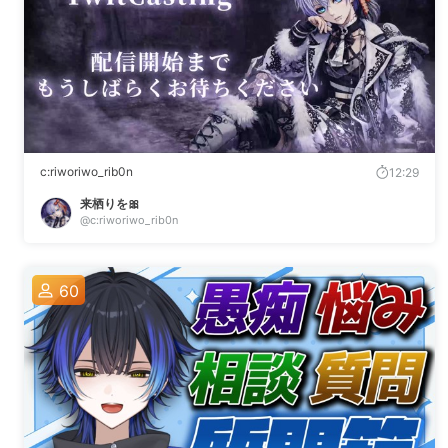
c:riworiwo_rib0n
12:29
来栖りを🎀
@c:riworiwo_rib0n
60