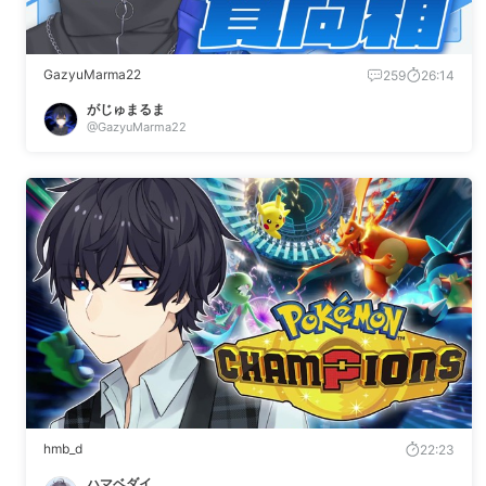
GazyuMarma22
259
26:14
がじゅまるま
@GazyuMarma22
hmb_d
22:23
ハマベダイ