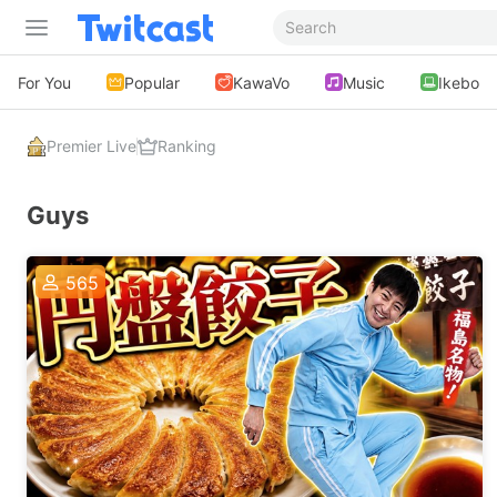
For You
Popular
KawaVo
Music
Ikebo
Premier Live
Ranking
Guys
565