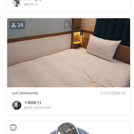
@hmb_d
28
yuh_talesounds
310
56:39
イ右(ゆう)
@yuh_talesounds