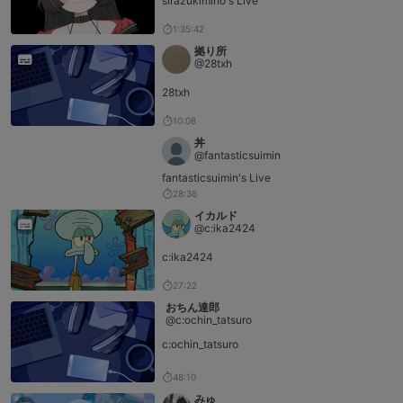
sirazukimiho's Live
1:35:42
拠り所
@28txh
28txh
10:08
丼
@fantasticsuimin
fantasticsuimin's Live
28:36
イカルド
@c:ika2424
c:ika2424
27:22
おちん達郎
@c:ochin_tatsuro
c:ochin_tatsuro
48:10
みゅ