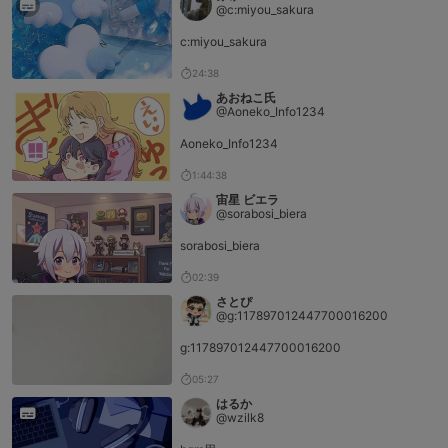
@c:miyou_sakura
c:miyou_sakura
24:38
あおねこ氏
@Aoneko_Info1234
Aoneko_Info1234
1:44:38
宙星 ビエラ
@sorabosi_biera
sorabosi_biera
02:39
さとぴ
@g:117897012447700016200
g:117897012447700016200
05:27
はるか
@wzilk8