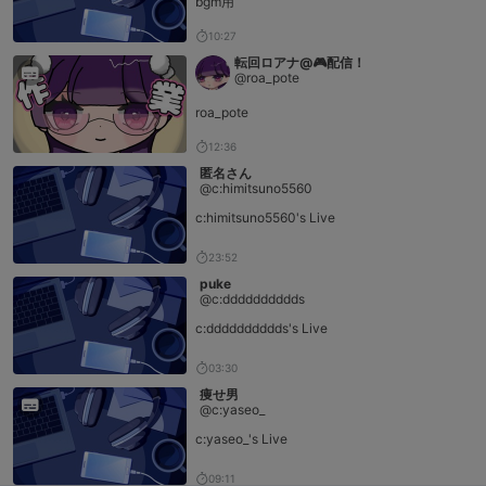
bgm用
10:27
転回ロアナ@🎮配信！
@roa_pote
roa_pote
12:36
匿名さん
@c:himitsuno5560
c:himitsuno5560's Live
23:52
puke
@c:dddddddddds
c:dddddddddds's Live
03:30
痩せ男
@c:yaseo_
c:yaseo_'s Live
09:11