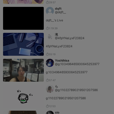
29:57
dqft
@dqft__
dqft__'s Live
1:19:39
滝
@4fpYNaLyxF23824
4fpYNaLyxF23824
55:19
Yoshihisa
@g:103496465930645253977
g:103496465930645253977
57:47
ら
@g:110227890219501207586
g:110227890219501207586
12:53
sio