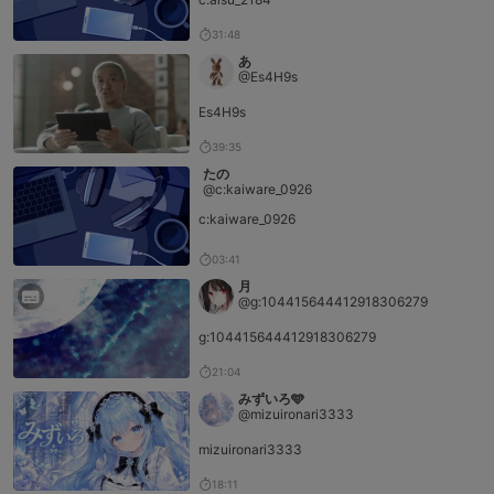
31:48
あ
@Es4H9s
Es4H9s
39:35
たの
@c:kaiware_0926
c:kaiware_0926
03:41
月
@g:104415644412918306279
g:104415644412918306279
21:04
みずいろ🩵
@mizuironari3333
mizuironari3333
18:11