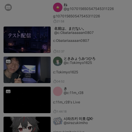
ね
@g:107015650547545311226
g:107015650547545311226
21:58
名前は、まだない。
@c:Obatariaaaaan0807
c:Obatariaaaaan0807
52:37
ときみょうみつひろ
@c:Tokimyo1625
c:Tokimyo1625
04:52
き
@c:11m_r28
c:11m_r28's Live
1:44:18
시라즈키 미호 🐺☪️
@sirazukimiho