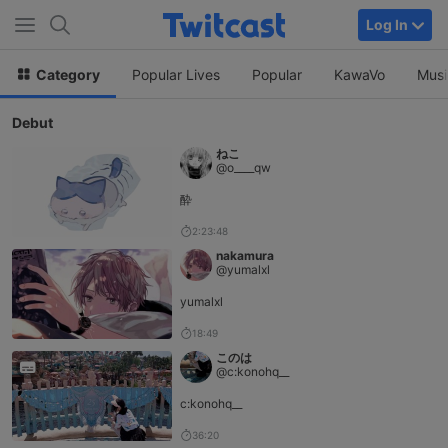
Log In
Category
Popular Lives
Popular
KawaVo
Musi
Debut
ねこ
@o____qw
酔
2:23:48
nakamura
@yumalxl
yumalxl
18:49
このは
@c:konohq__
c:konohq__
36:20