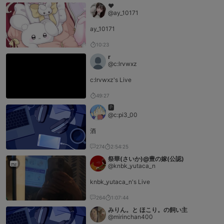
♥︎⁡
@ay_10171
ay_10171
10:23
r
@c:lrvwxz
c:lrvwxz's Live
49:27
🅿️
@c:pi3_00
酒
274
2:54:25
祭華(さいか)@豊の嫁(公認)
@knbk_yutaca_n
knbk_yutaca_n's Live
264
1:07:44
みりん。と ほこり。の飼い主
@mirinchan400