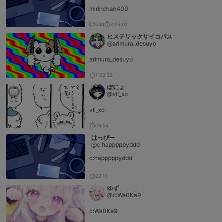
mirinchan400
544
2:25:02
ヒステリックサイコパス
@arimura_desuyo
arimura_desuyo
1:23:23
ぽにょ
@vll_xo
vll_xo
09:54
はっぴー
@c:happpppyddd
c:happpppyddd
22:11
ゆず
@c:Wa0Ka9
c:Wa0Ka9