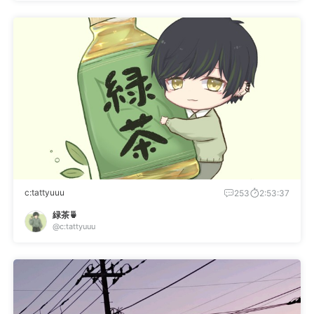
c:tattyuuu
253
2:53:37
緑茶🍵
@c:tattyuuu