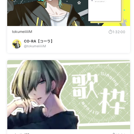
tokumeiiiiiM
1:32:00
CO-RA【コーラ】
@tokumeiiiiiM