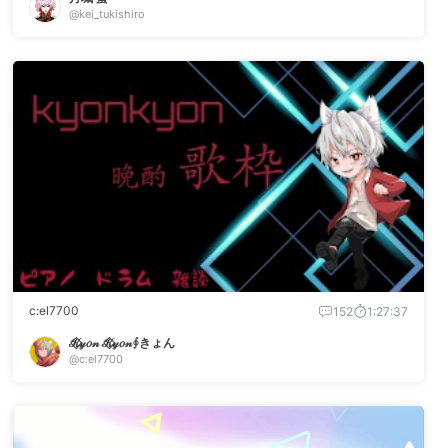
@kei_tukishiro
c:el7700
152
1:27:37
𝒦⃟𝓎𝑜𝓃 𝒦⃟𝓎𝑜𝓃∮きょん
@c:el7700