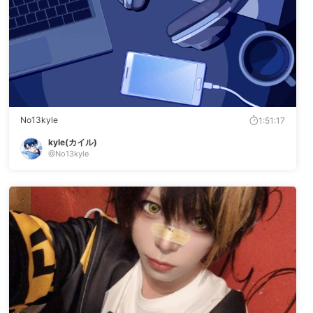
No13kyle
1:51:17
kyle(カイル)
@No13kyle