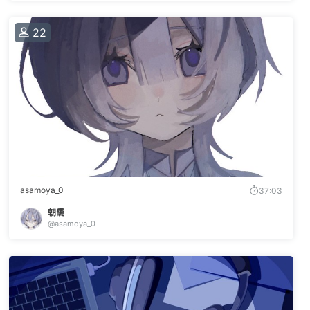
22
asamoya_0
37:03
朝靄
@asamoya_0