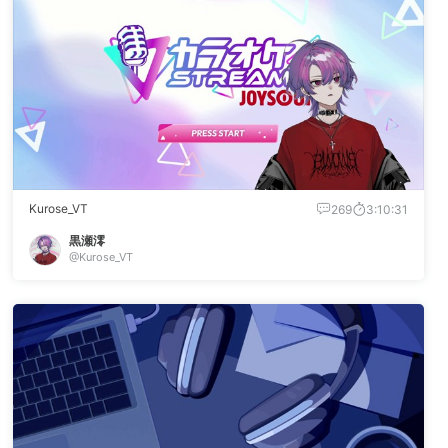
Kurose_VT
269
3:10:31
黒瀬澪
@Kurose_VT