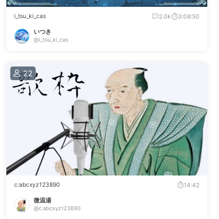
i_tsu_ki_cas
2.0k
3:08:50
いつき
@i_tsu_ki_cas
22
c:abcxyz123890
14:42
微温湯
@c:abcxyz123890