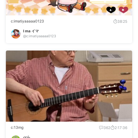
c:imatiyaaaaa0123
38:25
I ma イマ
@c:imatiyaaaaa0123
c:13mg
362
2:17:36
ぺら