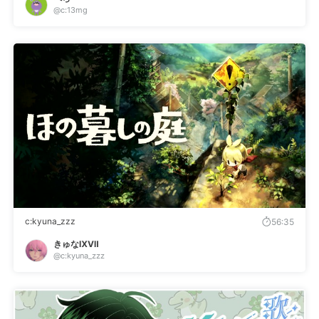
@c:13mg
c:kyuna_zzz
56:35
きゅなⅨⅦ
@c:kyuna_zzz