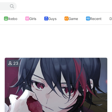
Ikebo
Girls
Guys
Game
Recent
D
23