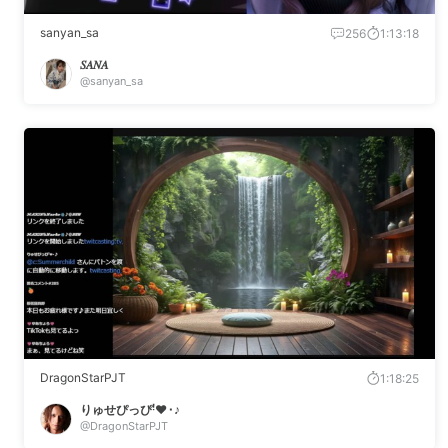
sanyan_sa
256
1:13:18
𝑆𝐴𝑁𝐴
@sanyan_sa
DragonStarPJT
1:18:25
りゅせぴっぴ‎ꜝ❤︎⬞♪
@DragonStarPJT