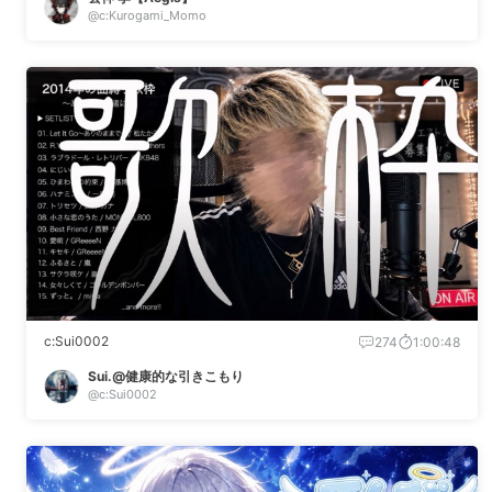
@c:Kurogami_Momo
c:Sui0002
274
1:00:48
Sui.@健康的な引きこもり
@c:Sui0002