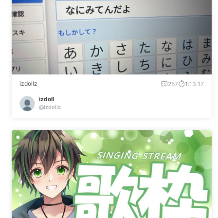
izdollz
257
1:13:17
izdoll
@izdollz