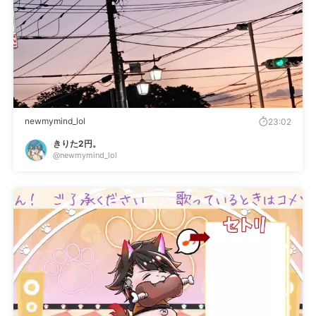
newmymind_lol
23:02
きりた2円。
@newmymind_lol