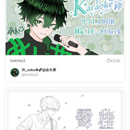
tsukkey2
43:28
作_zaku🍀🦖@金木犀
@tsukkey2