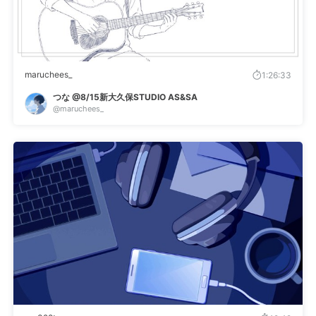
maruchees_
1:26:33
つな @8/15新大久保STUDIO AS&SA
@maruchees_