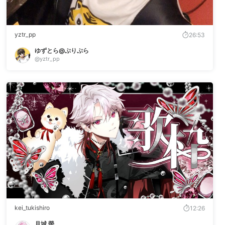
yztr_pp
26:53
ゆずとら@ぷりぷら
@yztr_pp
kei_tukishiro
12:26
月城 螢