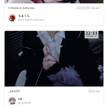
c:moakun_tuikyasu
230
1:36:44
もぁくん
@c:moakun_tuikyasu
_pXwX9
20:36
rui
@_pXwX9