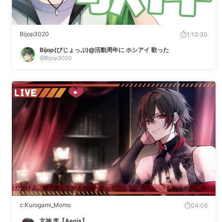
Bijop3020
1:13:30
Bijop(びじょっぷ)@活動周年に ホシアイ 歌った
@Bijop3020
c:Kurogami_Momo
04:06
玄神 李【Aegis】