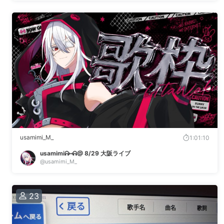
usamimi_M_
1:01:10
usamimiᕱ⑅ᕱ@ 8/29 大阪ライブ
@usamimi_M_
23