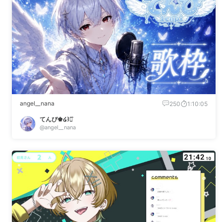
angel__nana
250
1:10:05
てんぴ♚໒꒱⋆͛
@angel__nana