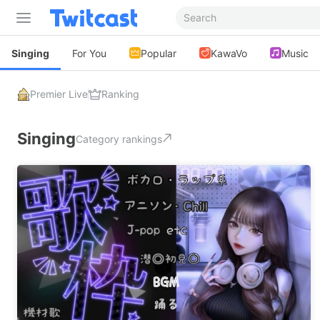
Singing
For You
Popular
KawaVo
Music
Premier Live
Ranking
Singing
Category rankings